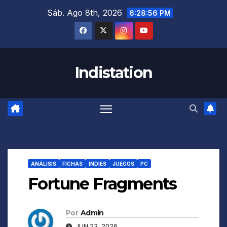
Saltar
Sáb. Ago 8th, 2026
6:28:57 PM
al
contenido
Indistation
ANÁLISIS
FICHAS
INDIES
JUEGOS
PC
Fortune Fragments
Por
Admin
JUN 23, 2026