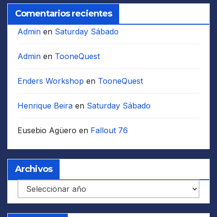
Comentarios recientes
Admin
en
Saturday Sábado
Admin
en
TooneQuest
Enders Workshop
en
TooneQuest
Henrique Beira
en
Saturday Sábado
Eusebio Agüero
en
Fallout 76
Archivos
Archivos