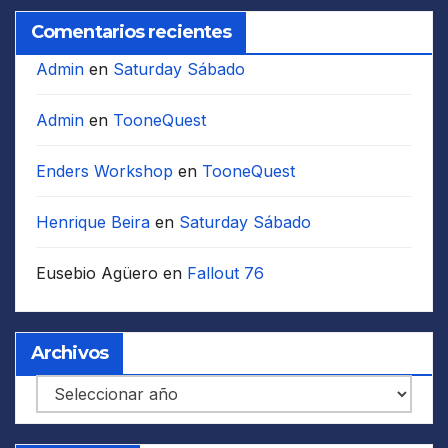
Comentarios recientes
Admin
en
Saturday Sábado
Admin
en
TooneQuest
Enders Workshop
en
TooneQuest
Henrique Beira
en
Saturday Sábado
Eusebio Agüero
en
Fallout 76
Archivos
Archivos