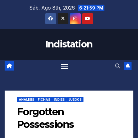
Saltar
Sáb. Ago 8th, 2026
6:22:00 PM
al
contenido
Indistation
ANÁLISIS
FICHAS
INDIES
JUEGOS
Forgotten
Possessions