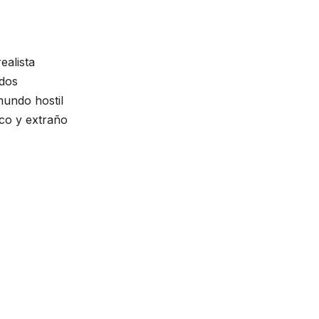
ealista
ados
mundo hostil
ico y extraño