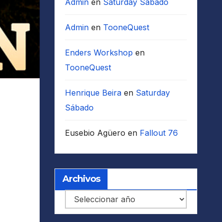
Admin
en
Saturday Sábado
Admin
en
TooneQuest
Enders Workshop
en
TooneQuest
Henrique Beira
en
Saturday
Sábado
Eusebio Agüero
en
Fallout 76
Archivos
Archivos