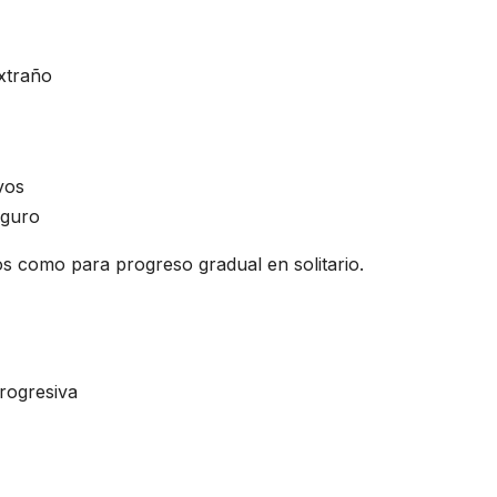
xtraño
vos
eguro
s como para progreso gradual en solitario.
rogresiva