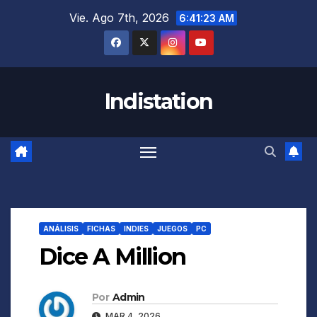
Saltar
Vie. Ago 7th, 2026
6:41:24 AM
al
contenido
Indistation
ANÁLISIS
FICHAS
INDIES
JUEGOS
PC
Dice A Million
Por
Admin
MAR 4, 2026