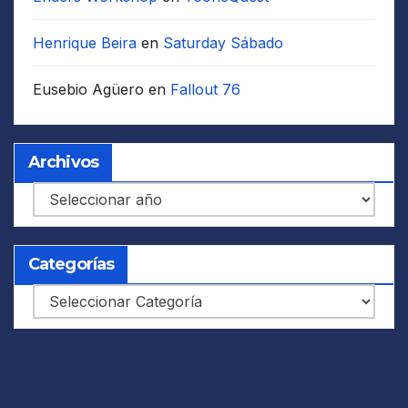
Henrique Beira
en
Saturday Sábado
Eusebio Agüero
en
Fallout 76
Archivos
Archivos
Categorías
Categorías