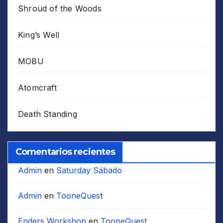
Shroud of the Woods
King’s Well
MOBU
Atomcraft
Death Standing
Comentarios recientes
Admin
en
Saturday Sábado
Admin
en
TooneQuest
Enders Workshop
en
TooneQuest