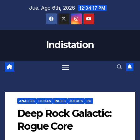
Saltar
Jue. Ago 6th, 2026
12:34:18 PM
al
contenido
Indistation
ANÁLISIS
FICHAS
INDIES
JUEGOS
PC
Deep Rock Galactic:
Rogue Core