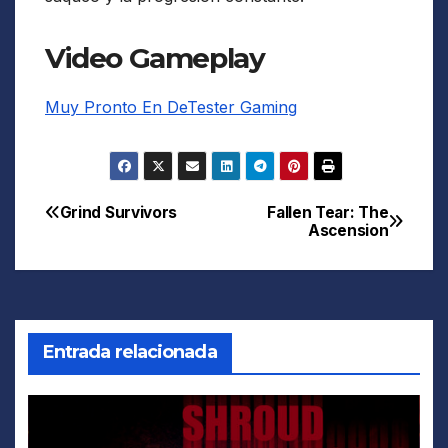
Video Gameplay
Muy Pronto En DeTester Gaming
Grind Survivors
Fallen Tear: The
Navegación
Ascension
de
entradas
Entrada relacionada