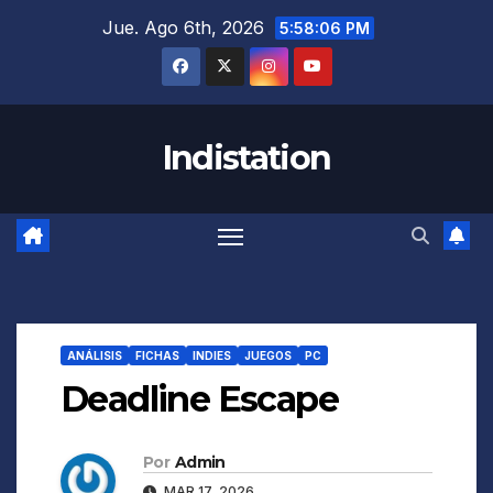
Saltar
Jue. Ago 6th, 2026
5:58:07 PM
al
contenido
Indistation
ANÁLISIS
FICHAS
INDIES
JUEGOS
PC
Deadline Escape
Por
Admin
MAR 17, 2026