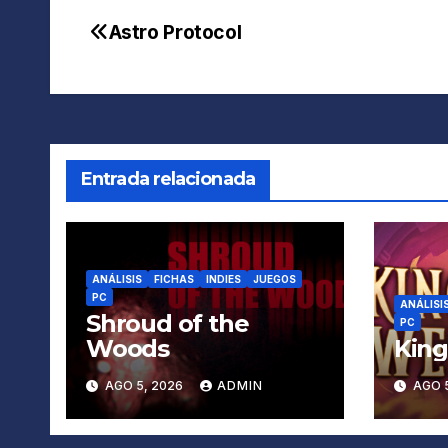
Astro Protocol
Navegación
de
entradas
Entrada relacionada
ANÁLISIS
FICHAS
INDIES
JUEGOS
PC
ANÁLISI
Shroud of the
PC
Woods
King
AGO 5, 2026
ADMIN
AGO 