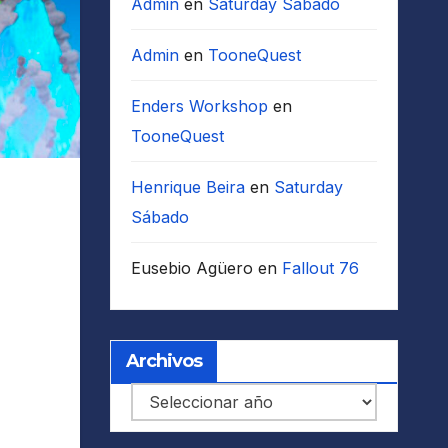
Admin
en
Saturday Sábado
Admin
en
TooneQuest
Enders Workshop
en
TooneQuest
Henrique Beira
en
Saturday
Sábado
Eusebio Agüero
en
Fallout 76
Archivos
Archivos