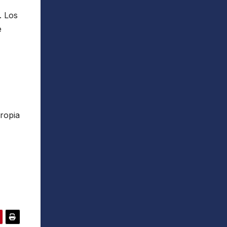
. Los
e
ropia