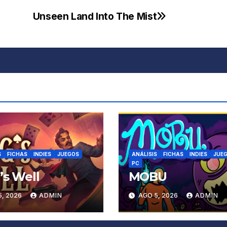
Unseen Land Into The Mist
S
FICHAS
INDIES
JUEGOS
ANÁLISIS
FICHAS
INDIES
JUE
PC
’s Well
MOBU
5, 2026
ADMIN
AGO 5, 2026
ADMIN