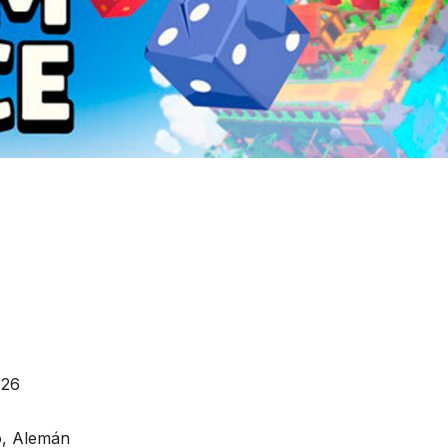
026
no, Alemán