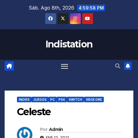
Saltar
Sáb. Ago 8th, 2026
4:59:59 PM
al
contenido
Indistation
INDIES
JUEGOS
PC
PS4
SWITCH
XBOX ONE
Celeste
Por
Admin
ENE 12, 2021