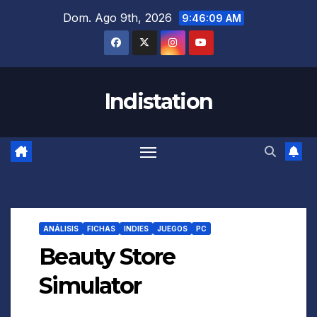
Saltar
Dom. Ago 9th, 2026
9:46:10 AM
al
contenido
Indistation
ANÁLISIS
FICHAS
INDIES
JUEGOS
PC
Beauty Store
Simulator