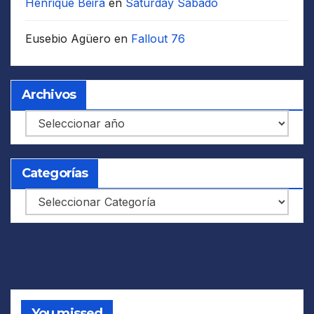
Henrique Beira
en
Saturday Sábado
Eusebio Agüero
en
Fallout 76
Archivos
Archivos
Categorías
Categorías
You missed