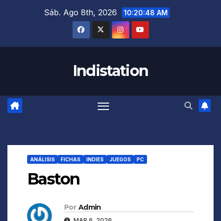
Saltar
Sáb. Ago 8th, 2026
10:20:48 AM
al
contenido
Indistation
ANÁLISIS
FICHAS
INDIES
JUEGOS
PC
Baston
Por
Admin
MAR 6, 2026