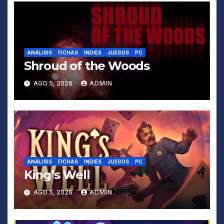
ANÁLISIS
FICHAS
INDIES
JUEGOS
PC
Shroud of the Woods
AGO 5, 2026
ADMIN
ANÁLISIS
FICHAS
INDIES
JUEGOS
PC
King’s Well
AGO 5, 2026
ADMIN