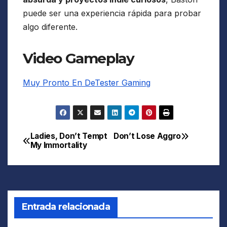
puede ser una experiencia rápida para probar
algo diferente.
Video Gameplay
Muy Pronto En DeTester Gaming
Ladies, Don’t Tempt
Don’t Lose Aggro
Navegación
My Immortality
de
entradas
Entrada relacionada