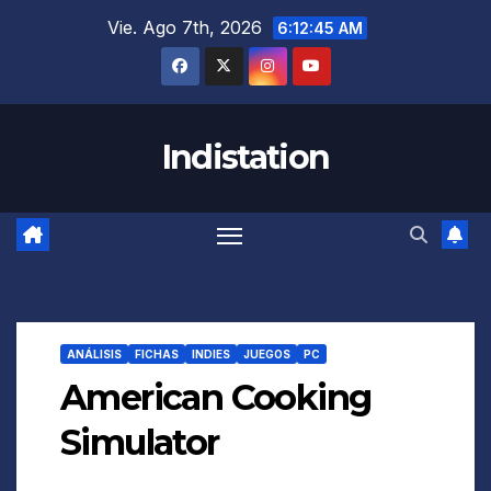
Saltar
Vie. Ago 7th, 2026
6:12:46 AM
al
contenido
Indistation
ANÁLISIS
FICHAS
INDIES
JUEGOS
PC
American Cooking
Simulator