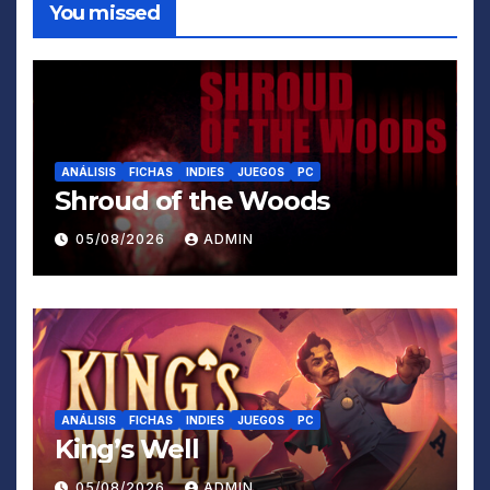
You missed
ANÁLISIS
FICHAS
INDIES
JUEGOS
PC
Shroud of the Woods
05/08/2026
ADMIN
ANÁLISIS
FICHAS
INDIES
JUEGOS
PC
King’s Well
05/08/2026
ADMIN