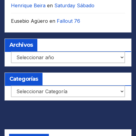
Henrique Beira
en
Saturday Sábado
Eusebio Agüero
en
Fallout 76
Archivos
Archivos
Categorías
Categorías