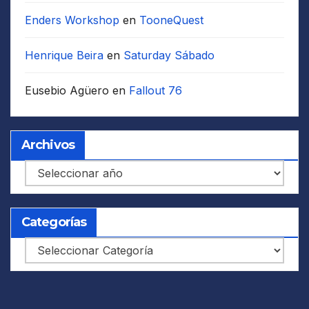
Enders Workshop
en
TooneQuest
Henrique Beira
en
Saturday Sábado
Eusebio Agüero
en
Fallout 76
Archivos
Archivos
Categorías
Categorías