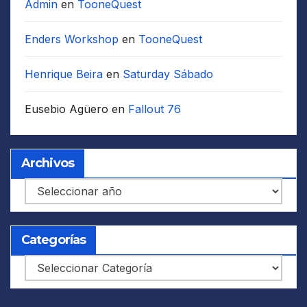
Admin
en
TooneQuest
Enders Workshop
en
TooneQuest
Henrique Beira
en
Saturday Sábado
Eusebio Agüero
en
Fallout 76
Archivos
Archivos
Categorías
Categorías