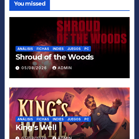
You missed
ANÁLISIS
FICHAS
INDIES
JUEGOS
PC
Shroud of the Woods
05/08/2026
ADMIN
ANÁLISIS
FICHAS
INDIES
JUEGOS
PC
King’s Well
05/08/2026
ADMIN