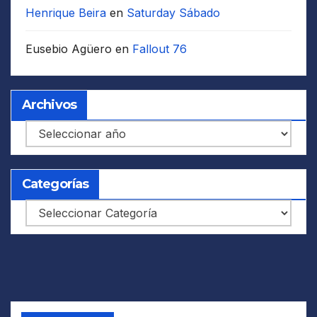
Henrique Beira
en
Saturday Sábado
Eusebio Agüero
en
Fallout 76
Archivos
Archivos
Categorías
Categorías