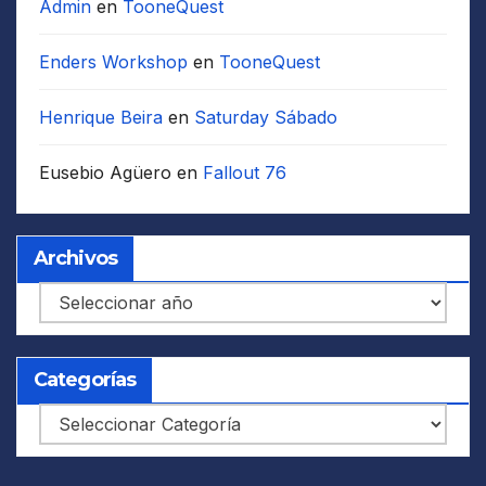
Admin
en
TooneQuest
Enders Workshop
en
TooneQuest
Henrique Beira
en
Saturday Sábado
Eusebio Agüero
en
Fallout 76
Archivos
Archivos
Categorías
Categorías