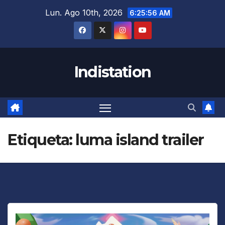
Saltar
Lun. Ago 10th, 2026
6:25:56 AM
al
contenido
Indistation
Etiqueta:
luma island trailer