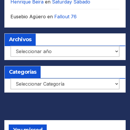
Henrique Beira
en
Saturday Sábado
Eusebio Agüero
en
Fallout 76
Archivos
Archivos
Categorías
Categorías