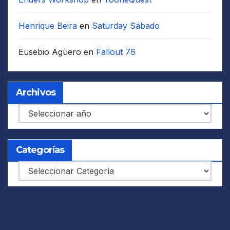
Henrique Beira
en
Saturday Sábado
Eusebio Agüero
en
Fallout 76
Archivos
Archivos
Categorías
Categorías