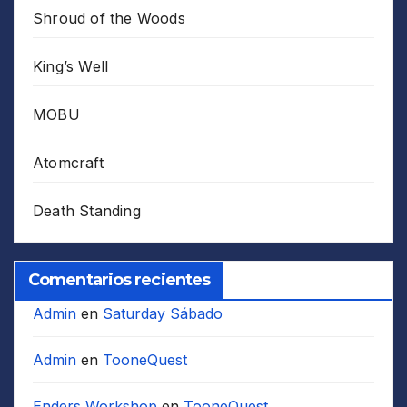
Shroud of the Woods
King’s Well
MOBU
Atomcraft
Death Standing
Comentarios recientes
Admin
en
Saturday Sábado
Admin
en
TooneQuest
Enders Workshop
en
TooneQuest