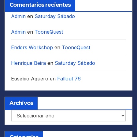
Comentarios recientes
Admin
en
Saturday Sábado
Admin
en
TooneQuest
Enders Workshop
en
TooneQuest
Henrique Beira
en
Saturday Sábado
Eusebio Agüero
en
Fallout 76
Archivos
Archivos