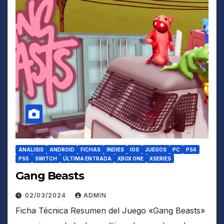
ANÁLISIS
ANDROID
FICHAS
INDIES
IOS
JUEGOS
PC
PS4
PS5
SWITCH
ÚLTIMA ENTRADA
XBOX ONE
XSERIES
Gang Beasts
02/03/2024
ADMIN
Ficha Técnica Resumen del Juego «Gang Beasts»