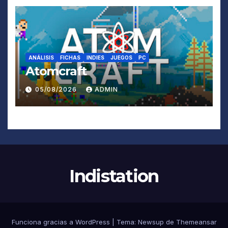
ANÁLISIS
FICHAS
INDIES
JUEGOS
PC
Atomcraft
05/08/2026
ADMIN
Indistation
Funciona gracias a WordPress
|
Tema:
Newsup
de
Themeansar