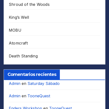
Shroud of the Woods
King’s Well
MOBU
Atomcraft
Death Standing
Comentarios recientes
Admin
en
Saturday Sábado
Admin
en
TooneQuest
Enders Workshop
en
TooneQuest