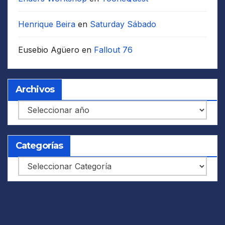
Henrique Beira
en
Saturday Sábado
Eusebio Agüero
en
Fallout 76
Archivos
Archivos
Categorías
Categorías