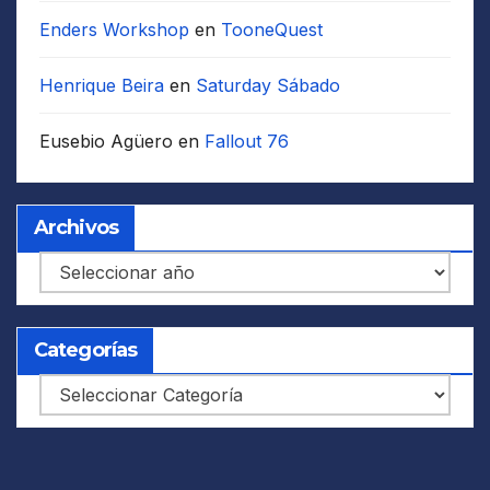
Enders Workshop
en
TooneQuest
Henrique Beira
en
Saturday Sábado
Eusebio Agüero
en
Fallout 76
Archivos
Archivos
Categorías
Categorías