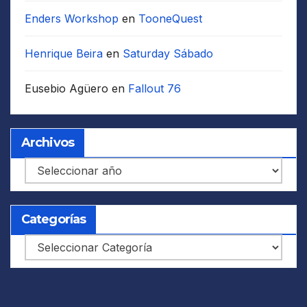
Enders Workshop
en
TooneQuest
Henrique Beira
en
Saturday Sábado
Eusebio Agüero
en
Fallout 76
Archivos
Archivos
Categorías
Categorías