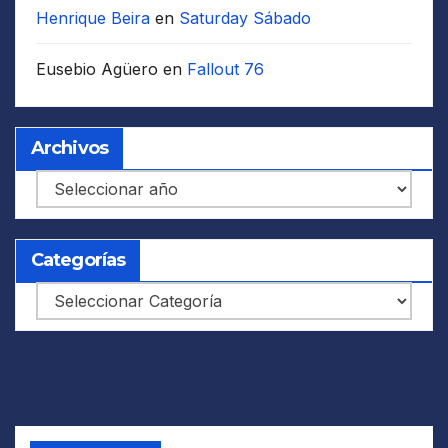
Henrique Beira
en
Saturday Sábado
Eusebio Agüero
en
Fallout 76
Archivos
Archivos
Categorías
Categorías