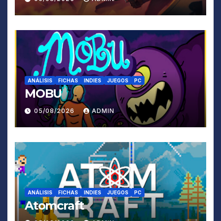
ANÁLISIS
FICHAS
INDIES
JUEGOS
PC
MOBU
05/08/2026
ADMIN
ANÁLISIS
FICHAS
INDIES
JUEGOS
PC
Atomcraft