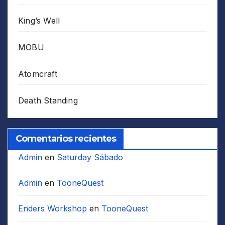
King’s Well
MOBU
Atomcraft
Death Standing
Comentarios recientes
Admin
en
Saturday Sábado
Admin
en
TooneQuest
Enders Workshop
en
TooneQuest