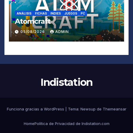
ANÁLISIS
FICHAS
INDIES
JUEGOS
PC
Atomcraft
05/08/2026
ADMIN
Indistation
Funciona gracias a WordPress
|
Tema:
Newsup
de
Themeansar
Home
Política de Privacidad de Indistation.com