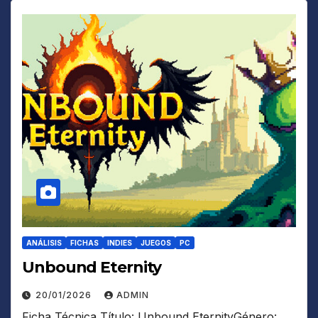
ANÁLISIS
FICHAS
INDIES
JUEGOS
PC
Unbound Eternity
20/01/2026
ADMIN
Ficha Técnica Título: Unbound EternityGénero: