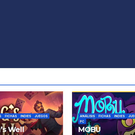
S
FICHAS
INDIES
JUEGOS
ANÁLISIS
FICHAS
INDIES
JUE
PC
’s Well
MOBU