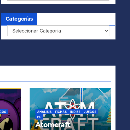
Categorías
Categorías
GOS
ANÁLISIS
FICHAS
INDIES
JUEGOS
PC
Atomcraft