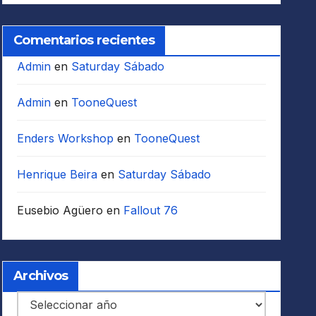
Comentarios recientes
Admin
en
Saturday Sábado
Admin
en
TooneQuest
Enders Workshop
en
TooneQuest
Henrique Beira
en
Saturday Sábado
Eusebio Agüero
en
Fallout 76
Archivos
Archivos