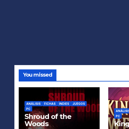
You missed
ANÁLISIS
FICHAS
INDIES
JUEGOS
PC
ANÁLISI
Shroud of the
PC
Woods
King