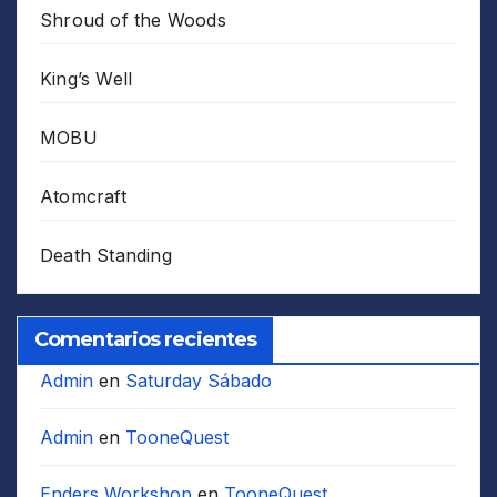
Shroud of the Woods
King’s Well
MOBU
Atomcraft
Death Standing
Comentarios recientes
Admin
en
Saturday Sábado
Admin
en
TooneQuest
Enders Workshop
en
TooneQuest