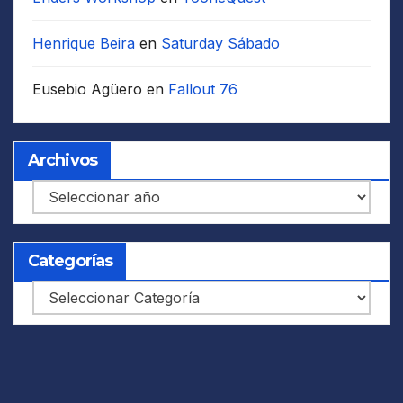
Henrique Beira
en
Saturday Sábado
Eusebio Agüero
en
Fallout 76
Archivos
Archivos
Categorías
Categorías