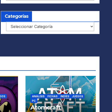
Categorías
Categorías
GOS
ANÁLISIS
FICHAS
INDIES
JUEGOS
PC
Atomcraft