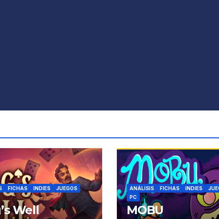
S
FICHAS
INDIES
JUEGOS
ANÁLISIS
FICHAS
INDIES
JUE
PC
’s Well
MOBU