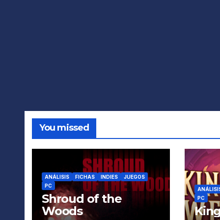
You missed
ANÁLISIS
FICHAS
INDIES
JUEGOS
PC
ANÁLISI
Shroud of the
PC
Woods
King