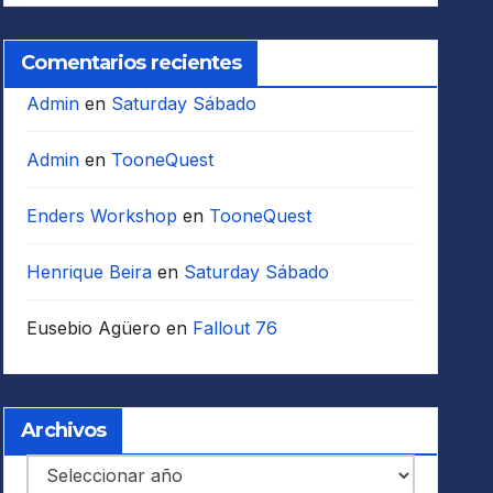
Comentarios recientes
Admin
en
Saturday Sábado
Admin
en
TooneQuest
Enders Workshop
en
TooneQuest
Henrique Beira
en
Saturday Sábado
Eusebio Agüero
en
Fallout 76
Archivos
Archivos