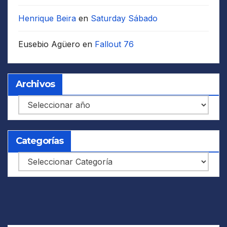
Henrique Beira
en
Saturday Sábado
Eusebio Agüero
en
Fallout 76
Archivos
Archivos
Categorías
Categorías