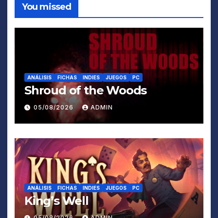
You missed
ANÁLISIS
FICHAS
INDIES
JUEGOS
PC
Shroud of the Woods
05/08/2026
ADMIN
ANÁLISIS
FICHAS
INDIES
JUEGOS
PC
King’s Well
05/08/2026
ADMIN