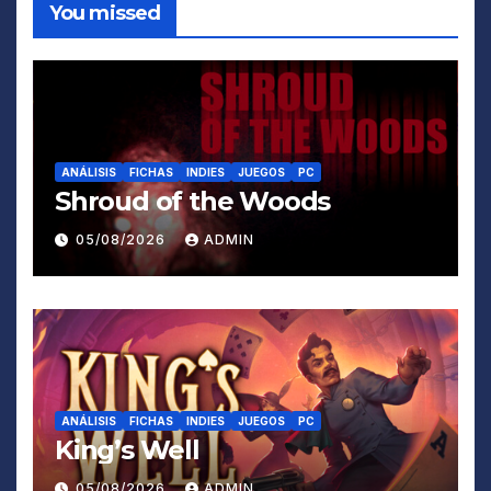
You missed
ANÁLISIS
FICHAS
INDIES
JUEGOS
PC
Shroud of the Woods
05/08/2026
ADMIN
ANÁLISIS
FICHAS
INDIES
JUEGOS
PC
King’s Well
05/08/2026
ADMIN