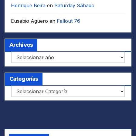
Henrique Beira
en
Saturday Sábado
Eusebio Agüero
en
Fallout 76
Archivos
Archivos
Categorías
Categorías