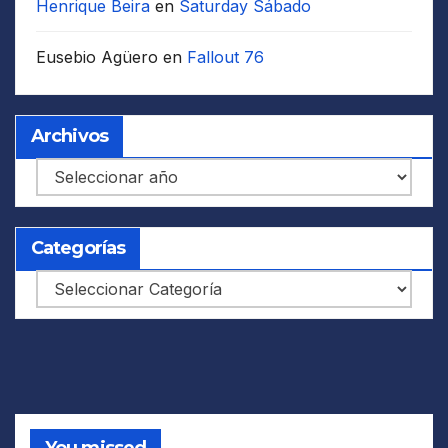
Henrique Beira
en
Saturday Sábado
Eusebio Agüero
en
Fallout 76
Archivos
Archivos
Categorías
Categorías