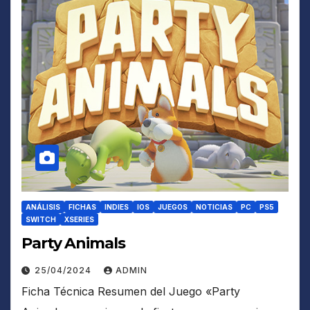
ANÁLISIS
FICHAS
INDIES
IOS
JUEGOS
NOTICIAS
PC
PS5
SWITCH
XSERIES
Party Animals
25/04/2024
ADMIN
Ficha Técnica Resumen del Juego «Party