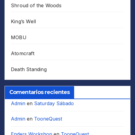
Shroud of the Woods
King’s Well
MOBU
Atomcraft
Death Standing
Comentarios recientes
Admin
en
Saturday Sábado
Admin
en
TooneQuest
Enders Workshop
en
TooneQuest