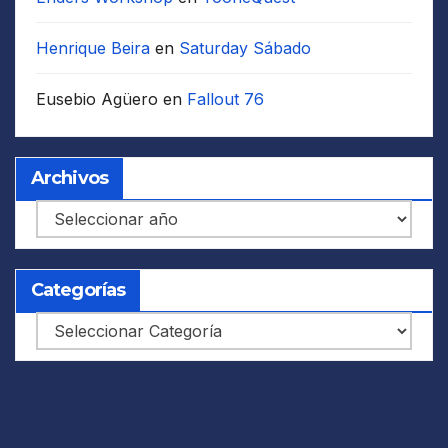
Henrique Beira
en
Saturday Sábado
Eusebio Agüero
en
Fallout 76
Archivos
Archivos
Categorías
Categorías