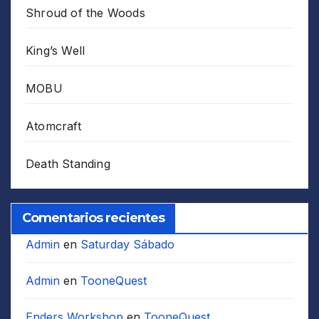
Shroud of the Woods
King’s Well
MOBU
Atomcraft
Death Standing
Comentarios recientes
Admin
en
Saturday Sábado
Admin
en
TooneQuest
Enders Workshop
en
TooneQuest