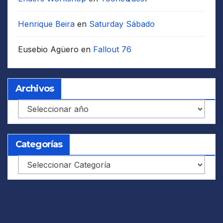
Henrique Beira
en
Saturday Sábado
Eusebio Agüero
en
Fallout 76
Archivos
Archivos
Categorías
Categorías