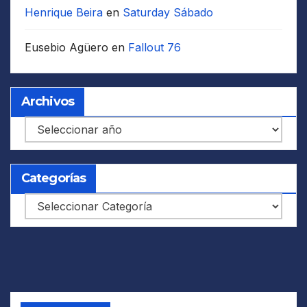
Henrique Beira
en
Saturday Sábado
Eusebio Agüero
en
Fallout 76
Archivos
Archivos
Categorías
Categorías