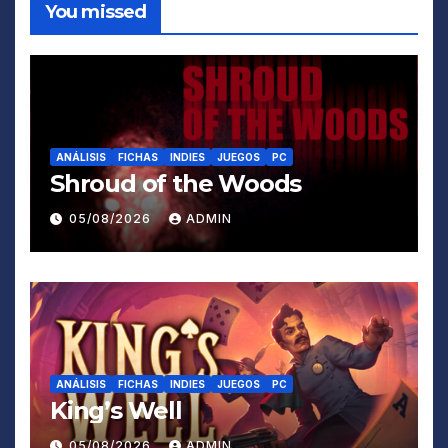
You missed
ANÁLISIS
FICHAS
INDIES
JUEGOS
PC
Shroud of the Woods
05/08/2026
ADMIN
ANÁLISIS
FICHAS
INDIES
JUEGOS
PC
King’s Well
05/08/2026
ADMIN