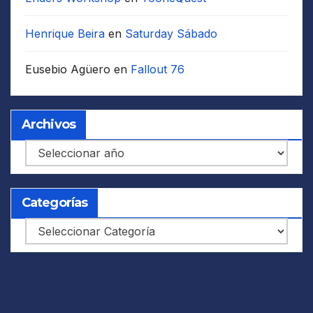
Henrique Beira
en
Saturday Sábado
Eusebio Agüero
en
Fallout 76
Archivos
Archivos
Categorías
Categorías