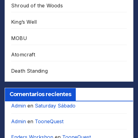
Shroud of the Woods
King’s Well
MOBU
Atomcraft
Death Standing
Comentarios recientes
Admin
en
Saturday Sábado
Admin
en
TooneQuest
Enders Workshop
en
TooneQuest