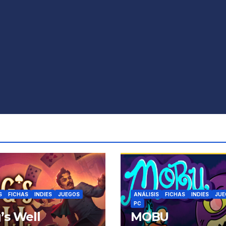
S
FICHAS
INDIES
JUEGOS
ANÁLISIS
FICHAS
INDIES
JUE
PC
’s Well
MOBU