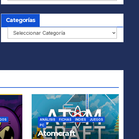
Categorías
Categorías
GOS
ANÁLISIS
FICHAS
INDIES
JUEGOS
PC
Atomcraft