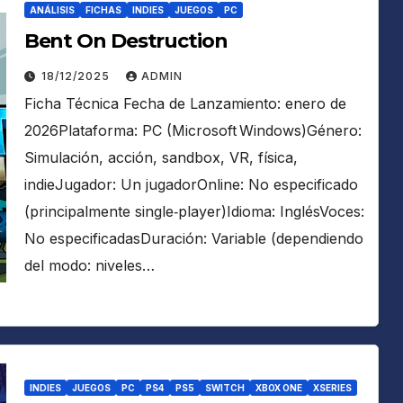
ANÁLISIS
FICHAS
INDIES
JUEGOS
PC
Bent On Destruction
18/12/2025
ADMIN
Ficha Técnica Fecha de Lanzamiento: enero de
2026Plataforma: PC (Microsoft Windows)Género:
Simulación, acción, sandbox, VR, física,
indieJugador: Un jugadorOnline: No especificado
(principalmente single‑player)Idioma: InglésVoces:
No especificadasDuración: Variable (dependiendo
del modo: niveles…
INDIES
JUEGOS
PC
PS4
PS5
SWITCH
XBOX ONE
XSERIES