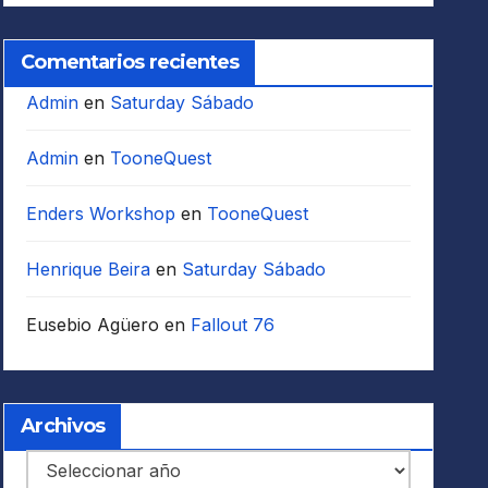
Comentarios recientes
Admin
en
Saturday Sábado
Admin
en
TooneQuest
Enders Workshop
en
TooneQuest
Henrique Beira
en
Saturday Sábado
Eusebio Agüero
en
Fallout 76
Archivos
Archivos