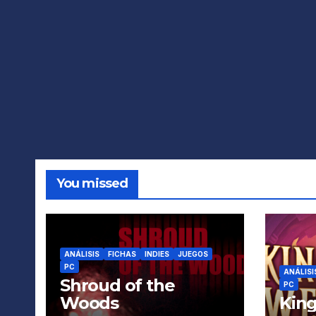
You missed
ANÁLISIS
FICHAS
INDIES
JUEGOS
PC
ANÁLISI
Shroud of the
PC
Woods
King