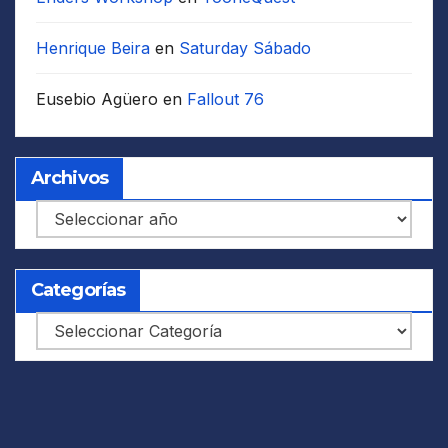
Henrique Beira
en
Saturday Sábado
Eusebio Agüero
en
Fallout 76
Archivos
Archivos
Categorías
Categorías