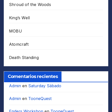
Shroud of the Woods
King’s Well
MOBU
Atomcraft
Death Standing
Comentarios recientes
Admin
en
Saturday Sábado
Admin
en
TooneQuest
Enders Workshop
en
TooneQuest